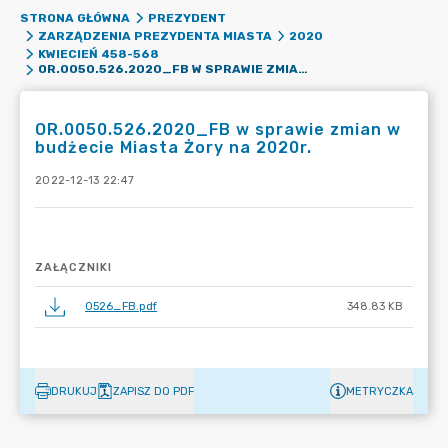
STRONA GŁÓWNA
PREZYDENT
ZARZĄDZENIA PREZYDENTA MIASTA
2020
KWIECIEŃ 458-568
OR.0050.526.2020_FB W SPRAWIE ZMIAN W BUDŻECIE MIASTA ŻORY NA 2020R.
OR.0050.526.2020_FB w sprawie zmian w
budżecie Miasta Żory na 2020r.
2022-12-13 22:47
ZAŁĄCZNIKI
0526_FB.pdf
348.83 KB
DRUKUJ
ZAPISZ DO PDF
METRYCZKA