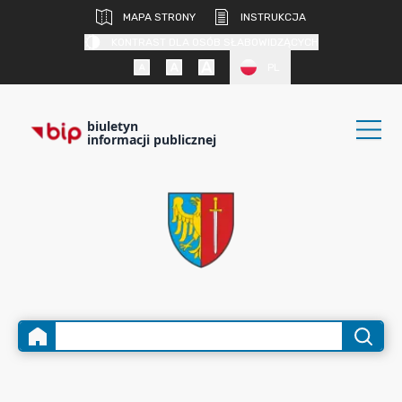
MAPA STRONY
INSTRUKCJA
KONTRAST DLA OSÓB SŁABOWIDZĄCYCH
PL
biuletyn
informacji publicznej