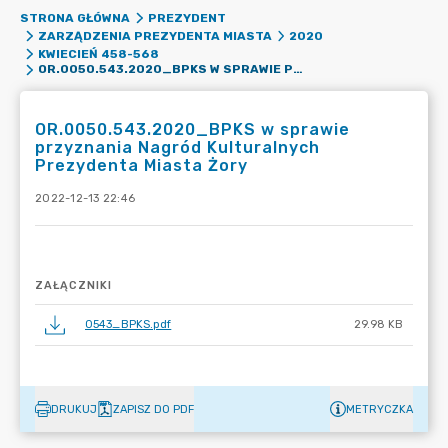
STRONA GŁÓWNA
PREZYDENT
ZARZĄDZENIA PREZYDENTA MIASTA
2020
KWIECIEŃ 458-568
OR.0050.543.2020_BPKS W SPRAWIE PRZYZNANIA NAGRÓD KULTURALNYCH PREZYDENTA MIASTA ŻORY
OR.0050.543.2020_BPKS w sprawie
przyznania Nagród Kulturalnych
Prezydenta Miasta Żory
2022-12-13 22:46
ZAŁĄCZNIKI
0543_BPKS.pdf
29.98 KB
DRUKUJ
ZAPISZ DO PDF
METRYCZKA