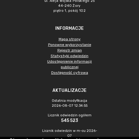
ul. Aleja Wojska Polskiego 25
44-240 Żory
piętro 1, pokój 102
INFORMACJE
Mapa strony
Ponowne wykorzystanie
Rejestr zmian
Statystyki odwiedzin
Udostępnienie informacji
publicznej
Dostępność cyfrowa
AKTUALIZACJE
Ostatnia modyfikacja
2026-08-07 12:34:55
Licznik odwiedzin ogółem
545 523
Licznik odwiedzin w m-cu 2026-
07