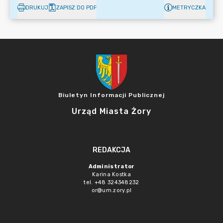
DRUKUJ
ZAPISZ DO PDF
METRYCZKA
Biuletyn Informacji Publicznej
Urząd Miasta Żory
REDAKCJA
Administrator
Karina Kostka
tel. +48 324348232
or@um.zory.pl