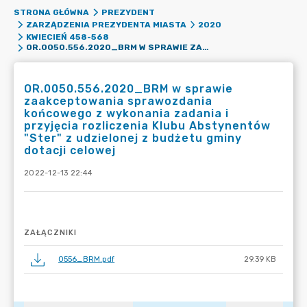
STRONA GŁÓWNA
PREZYDENT
ZARZĄDZENIA PREZYDENTA MIASTA
2020
KWIECIEŃ 458-568
OR.0050.556.2020_BRM W SPRAWIE ZAAKCEPTOWANIA SPRAWOZDANIA KOŃCOWEGO Z WYKONANIA ZADANIA I PRZYJĘCIA ROZLICZENIA KLUBU ABSTYNENTÓW "STER" Z UDZIELONEJ Z BUDŻETU GMINY DOTACJI CELOWEJ
OR.0050.556.2020_BRM w sprawie
zaakceptowania sprawozdania
końcowego z wykonania zadania i
przyjęcia rozliczenia Klubu Abstynentów
"Ster" z udzielonej z budżetu gminy
dotacji celowej
2022-12-13 22:44
ZAŁĄCZNIKI
0556_BRM.pdf
29.39 KB