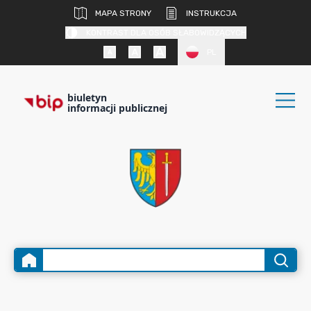
MAPA STRONY
INSTRUKCJA
KONTRAST DLA OSÓB SŁABOWIDZĄCYCH
PL
biuletyn
informacji publicznej