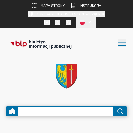
MAPA STRONY
INSTRUKCJA
KONTRAST DLA OSÓB SŁABOWIDZĄCYCH
PL
biuletyn
informacji publicznej