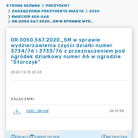
STRONA GŁÓWNA
PREZYDENT
ZARZĄDZENIA PREZYDENTA MIASTA
2020
KWIECIEŃ 458-568
OR.0050.567.2020_SM W SPRAWIE WYDZIERŻAWIENIA CZĘŚCI DZIAŁKI NUMER 3734/76 I 3733/76 Z PRZEZNACZENIEM POD OGRÓDEK DZIAŁKOWY NUMER 66 W OGRODZIE "STORCZYK"
OR.0050.567.2020_SM w sprawie
wydzierżawienia części działki numer
3734/76 i 3733/76 z przeznaczeniem pod
ogródek działkowy numer 66 w ogrodzie
"Storczyk"
2022-12-13 22:43
ZAŁĄCZNIKI
0567_SM.pdf
56.97 KB
DRUKUJ
ZAPISZ DO PDF
METRYCZKA