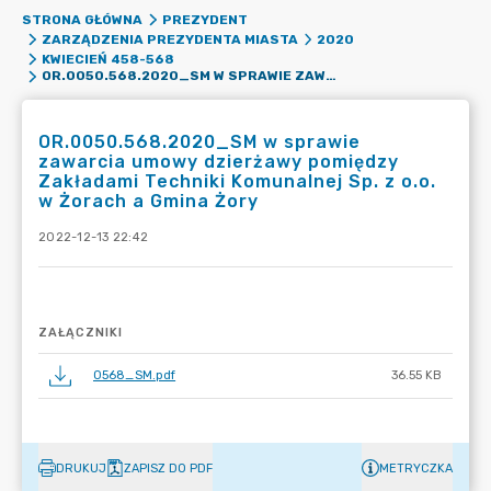
STRONA GŁÓWNA
PREZYDENT
ZARZĄDZENIA PREZYDENTA MIASTA
2020
KWIECIEŃ 458-568
OR.0050.568.2020_SM W SPRAWIE ZAWARCIA UMOWY DZIERŻAWY POMIĘDZY ZAKŁADAMI TECHNIKI KOMUNALNEJ SP. Z O.O. W ŻORACH A GMINA ŻORY
OR.0050.568.2020_SM w sprawie
zawarcia umowy dzierżawy pomiędzy
Zakładami Techniki Komunalnej Sp. z o.o.
w Żorach a Gmina Żory
2022-12-13 22:42
ZAŁĄCZNIKI
0568_SM.pdf
36.55 KB
DRUKUJ
ZAPISZ DO PDF
METRYCZKA