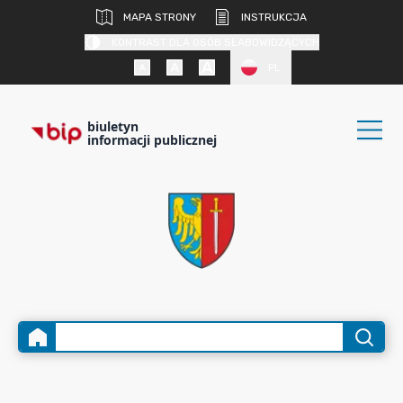
MAPA STRONY
INSTRUKCJA
KONTRAST DLA OSÓB SŁABOWIDZĄCYCH
PL
biuletyn
informacji publicznej