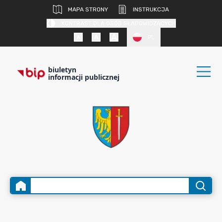
MAPA STRONY
INSTRUKCJA
KONTRAST DLA OSÓB SŁABOWIDZĄCYCH
PL
biuletyn
informacji publicznej