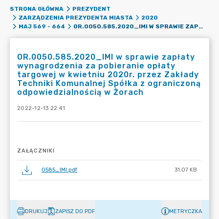
STRONA GŁÓWNA
PREZYDENT
ZARZĄDZENIA PREZYDENTA MIASTA
2020
OR.0050.585.2020_IMI W SPRAWIE ZAPŁATY WYNAGRODZENIA ZA POBIERANIE OPŁATY TARGOWEJ W KWIETNIU 2020R. PRZEZ ZAKŁADY TECHNIKI KOMUNALNEJ SPÓŁKA Z OGRANICZONĄ ODPOWIEDZIALNOŚCIĄ W ŻORACH
MAJ 569 - 664
OR.0050.585.2020_IMI w sprawie zapłaty
wynagrodzenia za pobieranie opłaty
targowej w kwietniu 2020r. przez Zakłady
Techniki Komunalnej Spółka z ograniczoną
odpowiedzialnością w Żorach
2022-12-13 22:41
ZAŁĄCZNIKI
0585_IMI.pdf
31.07 KB
DRUKUJ
ZAPISZ DO PDF
METRYCZKA