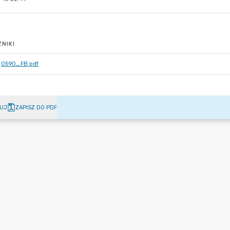
NIKI
0590_FB.pdf
UJ
ZAPISZ DO PDF