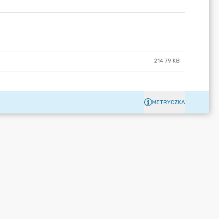
214.79 KB
METRYCZKA