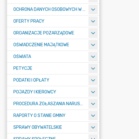
OCHRONA DANYCH OSOBOWYCH W URZĘDZIE MIASTA ŻORY - RODO
OFERTY PRACY
ORGANIZACJE POZARZĄDOWE
OŚWIADCZENIE MAJĄTKOWE
OŚWIATA
PETYCJE
PODATKI I OPŁATY
POJAZDY I KIEROWCY
PROCEDURA ZGŁASZANIA NARUSZEŃ PRAWA
RAPORTY O STANIE GMINY
SPRAWY OBYWATELSKIE