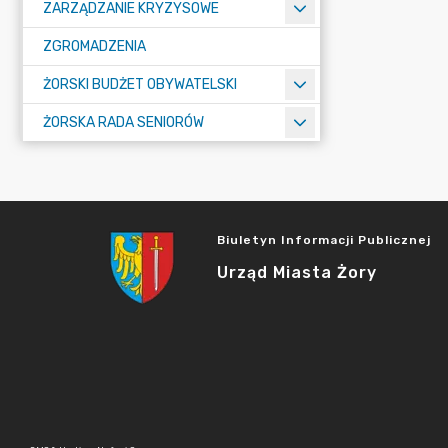
ZARZĄDZANIE KRYZYSOWE
ZGROMADZENIA
ŻORSKI BUDŻET OBYWATELSKI
ŻORSKA RADA SENIORÓW
Biuletyn Informacji Publicznej
Urząd Miasta Żory