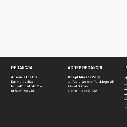
REDAKCJA
ADRES REDAKCJI
Administrator
Urząd Miasta Żory
M
Karina Kostka
ul. Aleja Wojska Polskiego 25
P
tel. +48 324348232
44-240 Żory
R
or@um.zory.pl
piętro 1, pokój 102
S
U
p
D