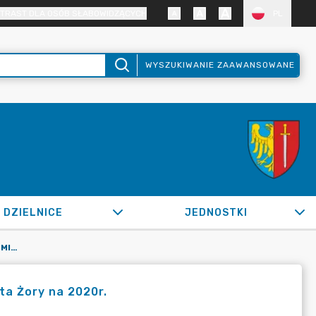
TRAST DLA OSÓB SŁABOWIDZĄCYCH
PL
WYSZUKIWANIE ZAAWANSOWANE
DZIELNICE
JEDNOSTKI
OR.0050.590.2020_FB W SPRAWIE ZMIAN W BUDŻECIE MIASTA ŻORY NA 2020R.
a Żory na 2020r.