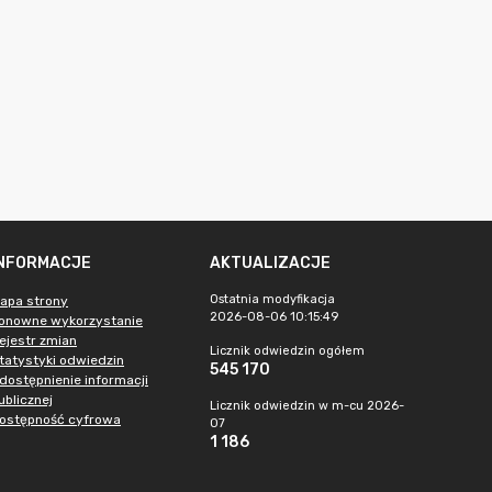
INFORMACJE
AKTUALIZACJE
Ostatnia modyfikacja
apa strony
2026-08-06 10:15:49
onowne wykorzystanie
ejestr zmian
Licznik odwiedzin ogółem
tatystyki odwiedzin
545 170
dostępnienie informacji
ublicznej
Licznik odwiedzin w m-cu 2026-
ostępność cyfrowa
07
1 186