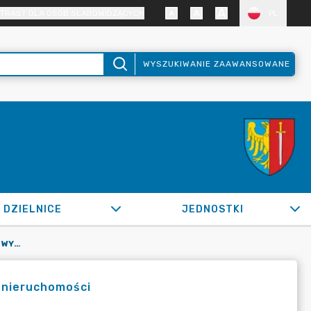
TRAST DLA OSÓB SŁABOWIDZĄCYCH
PL
WYSZUKIWANIE ZAAWANSOWANE
DZIELNICE
JEDNOSTKI
OR.0050.599.2020_ZBM W SPRAWIE WYWIESZENIA WYKAZU NIERUCHOMOŚCI
 nieruchomości