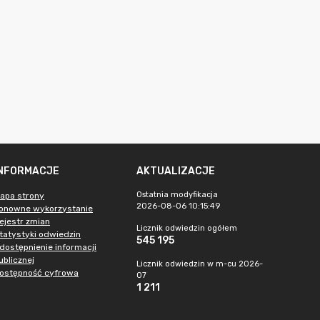
INFORMACJE
AKTUALIZACJE
Ostatnia modyfikacja
apa strony
2026-08-06 10:15:49
onowne wykorzystanie
ejestr zmian
Licznik odwiedzin ogółem
tatystyki odwiedzin
545 195
dostępnienie informacji
ublicznej
Licznik odwiedzin w m-cu 2026-
ostępność cyfrowa
07
1 211