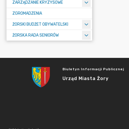
ZARZĄDZANIE KRYZYSOWE
ZGROMADZENIA
ŻORSKI BUDŻET OBYWATELSKI
ŻORSKA RADA SENIORÓW
Biuletyn Informacji Publicznej
Urząd Miasta Żory