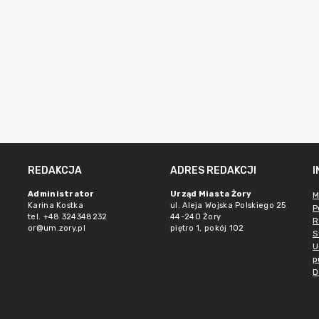
REDAKCJA
ADRES REDAKCJI
Administrator
Urząd Miasta Żory
M
Karina Kostka
ul. Aleja Wojska Polskiego 25
P
tel. +48 324348232
44-240 Żory
R
or@um.zory.pl
piętro 1, pokój 102
S
U
p
D