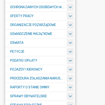
OCHRONA DANYCH OSOBOWYCH W URZĘDZIE MIASTA ŻORY - RODO
OFERTY PRACY
ORGANIZACJE POZARZĄDOWE
OŚWIADCZENIE MAJĄTKOWE
OŚWIATA
PETYCJE
PODATKI I OPŁATY
POJAZDY I KIEROWCY
PROCEDURA ZGŁASZANIA NARUSZEŃ PRAWA
RAPORTY O STANIE GMINY
SPRAWY OBYWATELSKIE