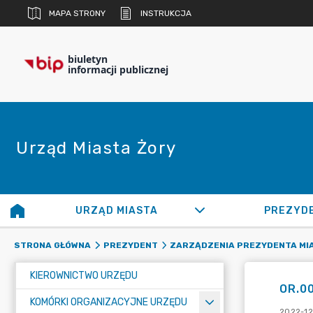
MAPA STRONY
INSTRUKCJA
biuletyn
informacji publicznej
Urząd Miasta Żory
URZĄD MIASTA
PREZYD
STRONA GŁÓWNA
PREZYDENT
ZARZĄDZENIA PREZYDENTA MI
KIEROWNICTWO URZĘDU
OR.0
KOMÓRKI ORGANIZACYJNE URZĘDU
2022-12