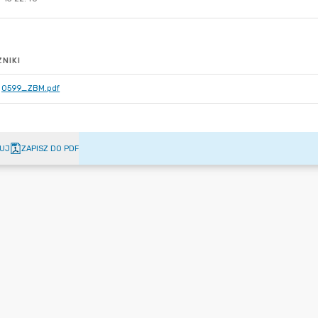
NIKI
0599_ZBM.pdf
UJ
ZAPISZ DO PDF