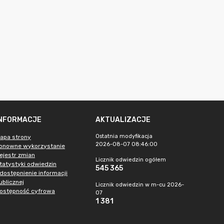
INFORMACJE
AKTUALIZACJE
Ostatnia modyfikacja
apa strony
2026-08-07 08:46:00
onowne wykorzystanie
ejestr zmian
Licznik odwiedzin ogółem
tatystyki odwiedzin
545 365
dostępnienie informacji
ublicznej
Licznik odwiedzin w m-cu 2026-
ostępność cyfrowa
07
1 381