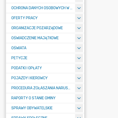
OCHRONA DANYCH OSOBOWYCH W URZĘDZIE MIASTA ŻORY - RODO
OFERTY PRACY
ORGANIZACJE POZARZĄDOWE
OŚWIADCZENIE MAJĄTKOWE
OŚWIATA
PETYCJE
PODATKI I OPŁATY
POJAZDY I KIEROWCY
PROCEDURA ZGŁASZANIA NARUSZEŃ PRAWA
RAPORTY O STANIE GMINY
SPRAWY OBYWATELSKIE