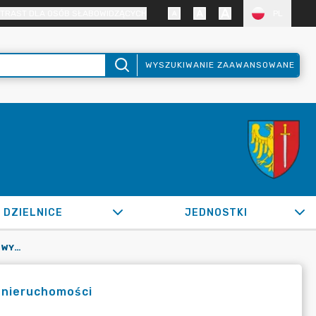
TRAST DLA OSÓB SŁABOWIDZĄCYCH
PL
WYSZUKIWANIE ZAAWANSOWANE
DZIELNICE
JEDNOSTKI
OR.0050.629.2020_ZBM W SPRAWIE WYWIESZENIA WYKAZU NIERUCHOMOŚCI
 nieruchomości