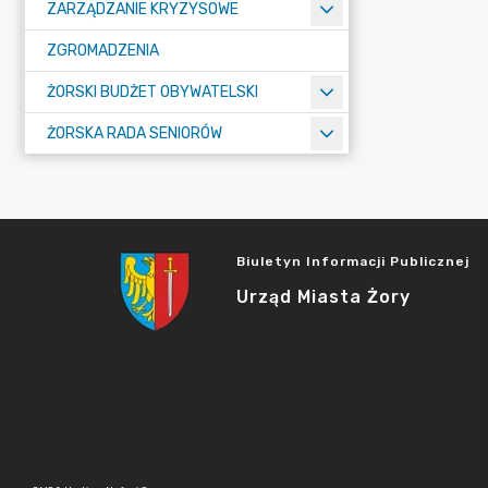
ZARZĄDZANIE KRYZYSOWE
ZGROMADZENIA
ŻORSKI BUDŻET OBYWATELSKI
ŻORSKA RADA SENIORÓW
Biuletyn Informacji Publicznej
Urząd Miasta Żory