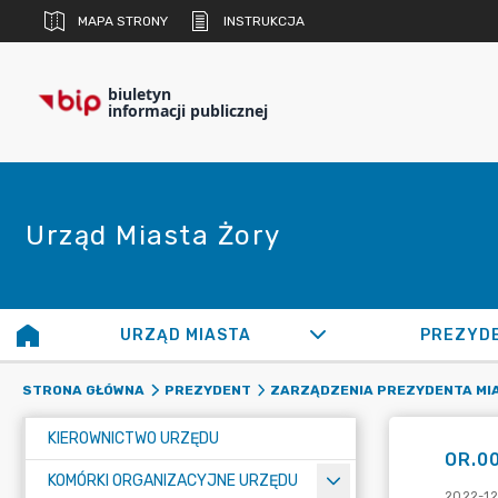
MAPA STRONY
INSTRUKCJA
biuletyn
informacji publicznej
Urząd Miasta Żory
URZĄD MIASTA
PREZYD
STRONA GŁÓWNA
PREZYDENT
ZARZĄDZENIA PREZYDENTA MI
KIEROWNICTWO URZĘDU
OR.0
KOMÓRKI ORGANIZACYJNE URZĘDU
2022-12