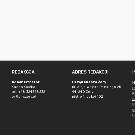
REDAKCJA
ADRES REDAKCJI
Administrator
Urząd Miasta Żory
M
Karina Kostka
ul. Aleja Wojska Polskiego 25
P
tel. +48 324348232
44-240 Żory
R
or@um.zory.pl
piętro 1, pokój 102
S
U
p
D