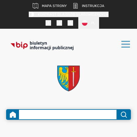
MAPA STRONY
INSTRUKCJA
KONTRAST DLA OSÓB SŁABOWIDZĄCYCH
PL
biuletyn
informacji publicznej