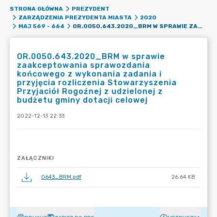
STRONA GŁÓWNA
PREZYDENT
ZARZĄDZENIA PREZYDENTA MIASTA
2020
OR.0050.643.2020_BRM W SPRAWIE ZAAKCEPTOWANIA SPRAWOZDANIA KOŃCOWEGO Z WYKONANIA ZADANIA I PRZYJĘCIA ROZLICZENIA STOWARZYSZENIA PRZYJACIÓŁ ROGOŹNEJ Z UDZIELONEJ Z BUDŻETU GMINY DOTACJI CELOWEJ
MAJ 569 - 664
OR.0050.643.2020_BRM w sprawie
zaakceptowania sprawozdania
końcowego z wykonania zadania i
przyjęcia rozliczenia Stowarzyszenia
Przyjaciół Rogoźnej z udzielonej z
budżetu gminy dotacji celowej
2022-12-13 22:33
ZAŁĄCZNIKI
0643_BRM.pdf
26.64 KB