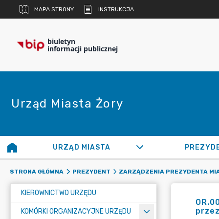
MAPA STRONY
INSTRUKCJA
biuletyn
informacji publicznej
Urząd Miasta Żory
URZĄD MIASTA
PREZYD
STRONA GŁÓWNA
PREZYDENT
ZARZĄDZENIA PREZYDENTA MI
KIEROWNICTWO URZĘDU
OR.00
prze
KOMÓRKI ORGANIZACYJNE URZĘDU