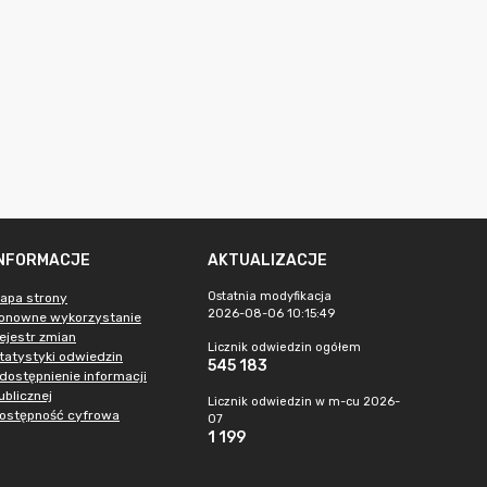
INFORMACJE
AKTUALIZACJE
Ostatnia modyfikacja
apa strony
2026-08-06 10:15:49
onowne wykorzystanie
ejestr zmian
Licznik odwiedzin ogółem
tatystyki odwiedzin
545 183
dostępnienie informacji
ublicznej
Licznik odwiedzin w m-cu 2026-
ostępność cyfrowa
07
1 199