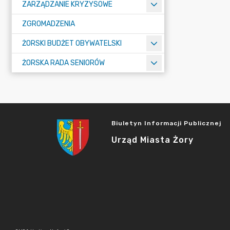
ZARZĄDZANIE KRYZYSOWE
ZGROMADZENIA
ŻORSKI BUDŻET OBYWATELSKI
ŻORSKA RADA SENIORÓW
Biuletyn Informacji Publicznej
Urząd Miasta Żory