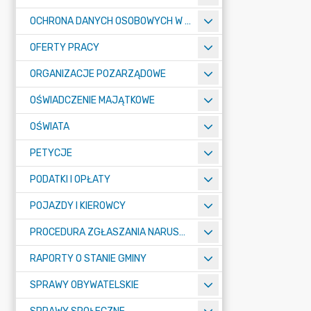
OCHRONA DANYCH OSOBOWYCH W URZĘDZIE MIASTA ŻORY - RODO
OFERTY PRACY
ORGANIZACJE POZARZĄDOWE
OŚWIADCZENIE MAJĄTKOWE
OŚWIATA
PETYCJE
PODATKI I OPŁATY
POJAZDY I KIEROWCY
PROCEDURA ZGŁASZANIA NARUSZEŃ PRAWA
RAPORTY O STANIE GMINY
SPRAWY OBYWATELSKIE