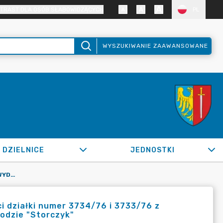
TRAST DLA OSÓB SŁABOWIDZĄCYCH
PL
WYSZUKIWANIE ZAAWANSOWANE
DZIELNICE
JEDNOSTKI
OR.0050.650.2020_SM W SPRAWIE WYDZIERŻAWIENIA CZĘŚCI DZIAŁKI NUMER 3734/76 I 3733/76 Z PRZEZNACZENIEM POD OGRÓDEK DZIAŁKOWY NUMER 25 W OGRODZIE "STORCZYK"
 działki numer 3734/76 i 3733/76 z
odzie "Storczyk"