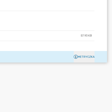
57.93 KB
METRYCZKA