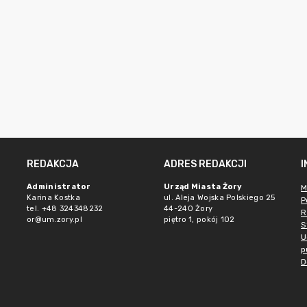
REDAKCJA
ADRES REDAKCJI
Administrator
Urząd Miasta Żory
M
Karina Kostka
ul. Aleja Wojska Polskiego 25
P
tel. +48 324348232
44-240 Żory
R
or@um.zory.pl
piętro 1, pokój 102
S
U
p
D