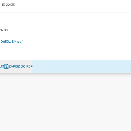
-13 22:33
NIKI
0650_SM.pdf
UJ
ZAPISZ DO PDF