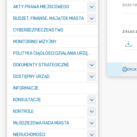
2022-12
AKTY PRAWA MIEJSCOWEGO
BUDŻET, FINANSE, MAJĄTEK MIASTA
CYBERBEZPIECZEŃSTWO
ZAŁĄCZ
MONITORING WIZYJNY
POLITYKA CIĄGŁOŚCI DZIAŁANIA URZĘDU MIASTA ŻORY
DOKUMENTY STRATEGICZNE
DRUK
DOSTĘPNY URZĄD
INFORMACJE
KONSULTACJE
KONTROLE
MŁODZIEŻOWA RADA MIASTA
NIERUCHOMOŚCI