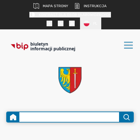
MAPA STRONY
INSTRUKCJA
KONTRAST DLA OSÓB SŁABOWIDZĄCYCH
PL
biuletyn
informacji publicznej