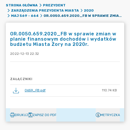
STRONA GŁÓWNA
PREZYDENT
ZARZĄDZENIA PREZYDENTA MIASTA
2020
OR.0050.659.2020_FB W SPRAWIE ZMIAN W PLANIE FINANSOWYM DOCHODÓW I WYDATKÓW BUDŻETU MIASTA ŻORY NA 2020R.
MAJ 569 - 664
OR.0050.659.2020_FB w sprawie zmian w
planie finansowym dochodów i wydatków
budżetu Miasta Żory na 2020r.
2022-12-13 22:32
ZAŁĄCZNIKI
0659_FB.pdf
110.74 KB
DRUKUJ
ZAPISZ DO PDF
METRYCZKA