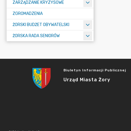
ZARZĄDZANIE KRYZYSOWE
ZGROMADZENIA
ŻORSKI BUDŻET OBYWATELSKI
ŻORSKA RADA SENIORÓW
Biuletyn Informacji Publicznej
Urząd Miasta Żory