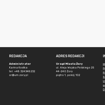
REDAKCJA
ADRES REDAKCJI
Administrator
Urząd Miasta Żory
M
Karina Kostka
ul. Aleja Wojska Polskiego 25
P
tel. +48 324348232
44-240 Żory
R
or@um.zory.pl
piętro 1, pokój 102
S
U
p
D