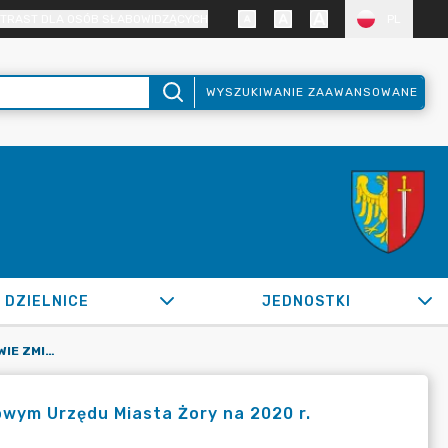
TRAST DLA OSÓB SŁABOWIDZĄCYCH
PL
WYSZUKIWANIE ZAAWANSOWANE
DZIELNICE
JEDNOSTKI
OR.0050.665.2020_FB W SPRAWIE ZMIAN W PLANIE FINANSOWYM URZĘDU MIASTA ŻORY NA 2020 R.
wym Urzędu Miasta Żory na 2020 r.