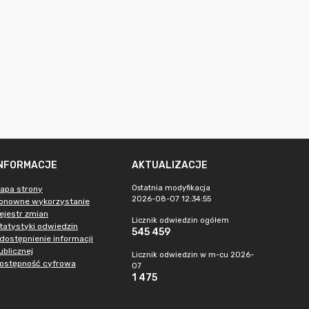
INFORMACJE
AKTUALIZACJE
Ostatnia modyfikacja
apa strony
2026-08-07 12:34:55
onowne wykorzystanie
ejestr zmian
Licznik odwiedzin ogółem
tatystyki odwiedzin
545 459
dostępnienie informacji
ublicznej
Licznik odwiedzin w m-cu 2026-
ostępność cyfrowa
07
1 475