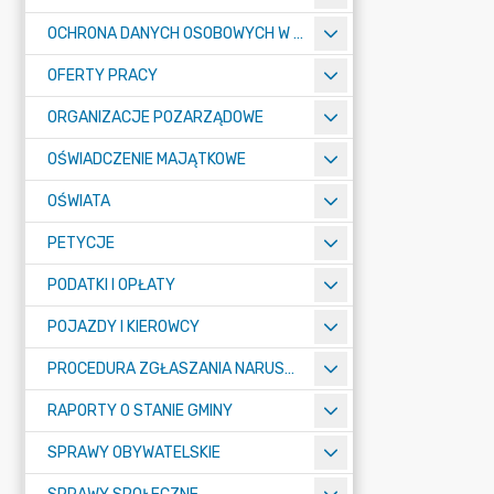
OCHRONA DANYCH OSOBOWYCH W URZĘDZIE MIASTA ŻORY - RODO
OFERTY PRACY
ORGANIZACJE POZARZĄDOWE
OŚWIADCZENIE MAJĄTKOWE
OŚWIATA
PETYCJE
PODATKI I OPŁATY
POJAZDY I KIEROWCY
PROCEDURA ZGŁASZANIA NARUSZEŃ PRAWA
RAPORTY O STANIE GMINY
SPRAWY OBYWATELSKIE