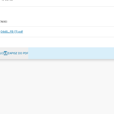
NIKI
0665_FB (1).pdf
UJ
ZAPISZ DO PDF