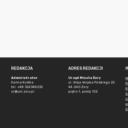
REDAKCJA
ADRES REDAKCJI
Administrator
Urząd Miasta Żory
M
Karina Kostka
ul. Aleja Wojska Polskiego 25
P
tel. +48 324348232
44-240 Żory
R
or@um.zory.pl
piętro 1, pokój 102
S
U
p
D