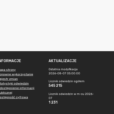
INFORMACJE
AKTUALIZACJE
Ostatnia modyfikacja
apa strony
2026-08-07 05:00:00
onowne wykorzystanie
ejestr zmian
Licznik odwiedzin ogółem
tatystyki odwiedzin
545 215
dostępnienie informacji
ublicznej
Licznik odwiedzin w m-cu 2026-
ostępność cyfrowa
07
1 231