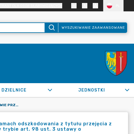
TRAST DLA OSÓB SŁABOWIDZĄCYCH
PL
WYSZUKIWANIE ZAAWANSOWANE
DZIELNICE
JEDNOSTKI
OR.0050.666.2020_SM W SPRAWIE PRZYZNANIA DZIAŁKI W RAMACH ODSZKODOWANIA Z TYTUŁU PRZEJĘCIA Z MOCY PRAWA GRUNTU WYDZIELONEGO POD DROGĘ PUBLICZNĄ W TRYBIE ART. 98 UST. 3 USTAWY O GOSPODARCE NIERUCHOMOŚCIAMI
amach odszkodowania z tytułu przejęcia z
trybie art. 98 ust. 3 ustawy o