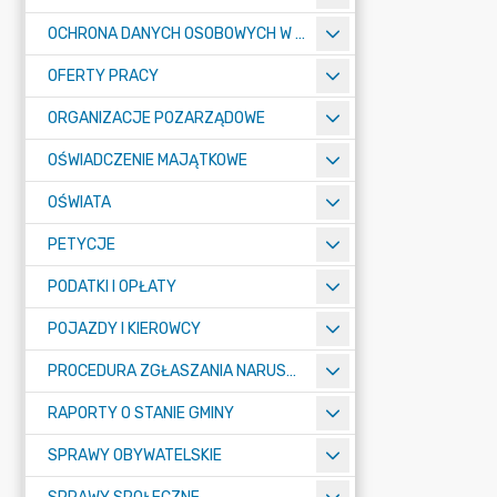
OCHRONA DANYCH OSOBOWYCH W URZĘDZIE MIASTA ŻORY - RODO
OFERTY PRACY
ORGANIZACJE POZARZĄDOWE
OŚWIADCZENIE MAJĄTKOWE
OŚWIATA
PETYCJE
PODATKI I OPŁATY
POJAZDY I KIEROWCY
PROCEDURA ZGŁASZANIA NARUSZEŃ PRAWA
RAPORTY O STANIE GMINY
SPRAWY OBYWATELSKIE