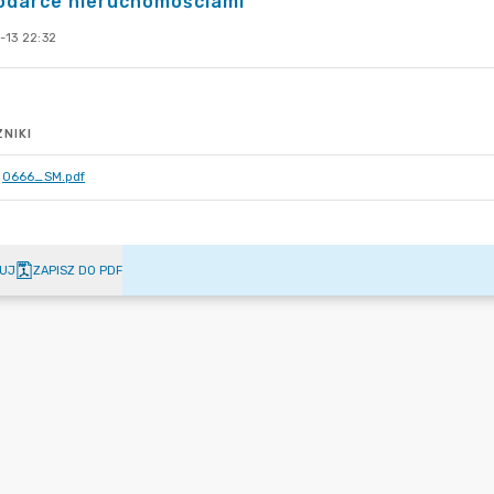
odarce nieruchomościami
-13 22:32
NIKI
0666_SM.pdf
UJ
ZAPISZ DO PDF