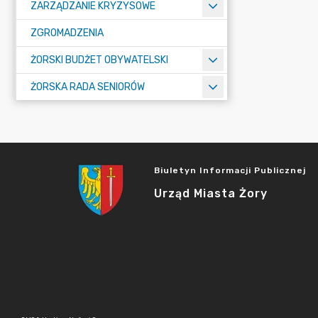
ZARZĄDZANIE KRYZYSOWE
ZGROMADZENIA
ŻORSKI BUDŻET OBYWATELSKI
ŻORSKA RADA SENIORÓW
Biuletyn Informacji Publicznej
Urząd Miasta Żory