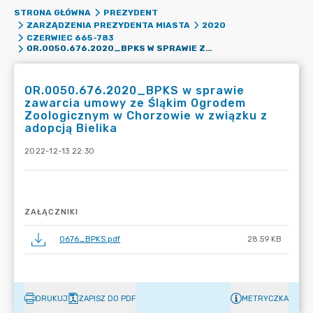
STRONA GŁÓWNA
PREZYDENT
ZARZĄDZENIA PREZYDENTA MIASTA
2020
CZERWIEC 665-783
OR.0050.676.2020_BPKS W SPRAWIE ZAWARCIA UMOWY ZE ŚLĄKIM OGRODEM ZOOLOGICZNYM W CHORZOWIE W ZWIĄZKU Z ADOPCJĄ BIELIKA
OR.0050.676.2020_BPKS w sprawie
zawarcia umowy ze Śląkim Ogrodem
Zoologicznym w Chorzowie w związku z
adopcją Bielika
2022-12-13 22:30
ZAŁĄCZNIKI
0676_BPKS.pdf
28.59 KB
DRUKUJ
ZAPISZ DO PDF
METRYCZKA