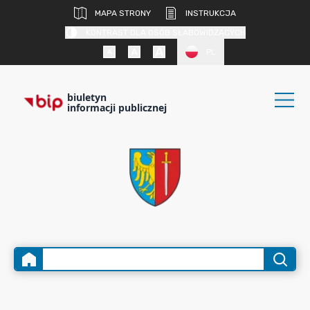
MAPA STRONY
INSTRUKCJA
KONTRAST DLA OSÓB SŁABOWIDZĄCYCH
PL
biuletyn
informacji publicznej