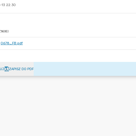
-13 22:30
NIKI
0678_FB.pdf
UJ
ZAPISZ DO PDF