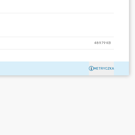
489.79 KB
METRYCZKA