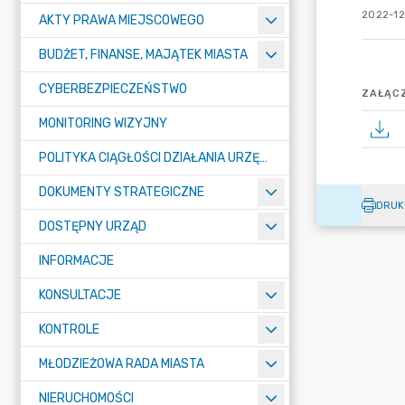
2022-12
AKTY PRAWA MIEJSCOWEGO
BUDŻET, FINANSE, MAJĄTEK MIASTA
CYBERBEZPIECZEŃSTWO
ZAŁĄCZ
MONITORING WIZYJNY
POLITYKA CIĄGŁOŚCI DZIAŁANIA URZĘDU MIASTA ŻORY
DOKUMENTY STRATEGICZNE
DRUK
DOSTĘPNY URZĄD
INFORMACJE
KONSULTACJE
KONTROLE
MŁODZIEŻOWA RADA MIASTA
NIERUCHOMOŚCI