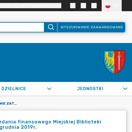
TRAST DLA OSÓB SŁABOWIDZĄCYCH
PL
WYSZUKIWANIE ZAAWANSOWANE
DZIELNICE
JEDNOSTKI
OR.0050.678.2020_FB W SPRAWIE ZATWIERDZENIA SPRAWOZDANIA FINANSOWEGO MIEJSKIEJ BIBLIOTEKI PUBLICZNEJ W ŻORACH ZA OKRES OD 1 STYCZNIA 2019R. DO 31 GRUDNIA 2019R.
ania finansowego Miejskiej Biblioteki
 grudnia 2019r.