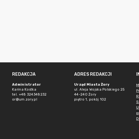
REDAKCJA
ADRES REDAKCJI
Administrator
Urząd Miasta Żory
M
Karina Kostka
ul. Aleja Wojska Polskiego 25
P
tel. +48 324348232
44-240 Żory
R
or@um.zory.pl
piętro 1, pokój 102
S
U
p
D