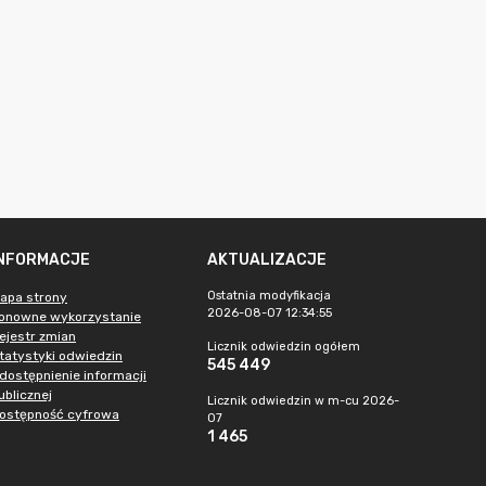
INFORMACJE
AKTUALIZACJE
Ostatnia modyfikacja
apa strony
2026-08-07 12:34:55
onowne wykorzystanie
ejestr zmian
Licznik odwiedzin ogółem
tatystyki odwiedzin
545 449
dostępnienie informacji
ublicznej
Licznik odwiedzin w m-cu 2026-
ostępność cyfrowa
07
1 465