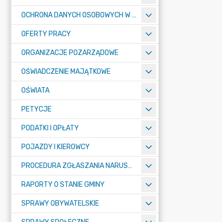
OCHRONA DANYCH OSOBOWYCH W URZĘDZIE MIASTA ŻORY - RODO
OFERTY PRACY
ORGANIZACJE POZARZĄDOWE
OŚWIADCZENIE MAJĄTKOWE
OŚWIATA
PETYCJE
PODATKI I OPŁATY
POJAZDY I KIEROWCY
PROCEDURA ZGŁASZANIA NARUSZEŃ PRAWA
RAPORTY O STANIE GMINY
SPRAWY OBYWATELSKIE