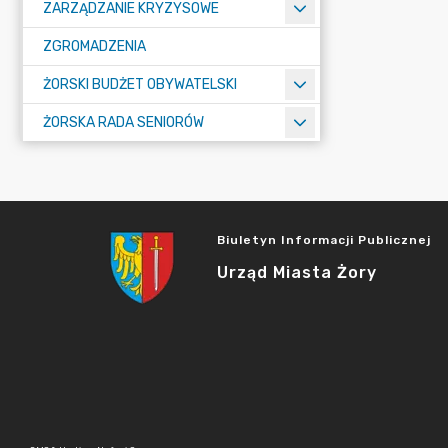
ZARZĄDZANIE KRYZYSOWE
ZGROMADZENIA
ŻORSKI BUDŻET OBYWATELSKI
ŻORSKA RADA SENIORÓW
Biuletyn Informacji Publicznej
Urząd Miasta Żory