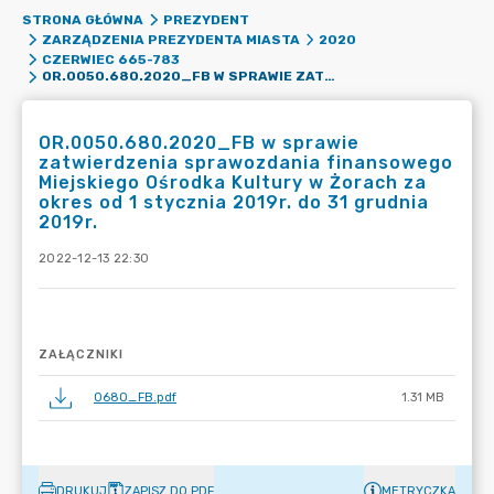
STRONA GŁÓWNA
PREZYDENT
ZARZĄDZENIA PREZYDENTA MIASTA
2020
CZERWIEC 665-783
OR.0050.680.2020_FB W SPRAWIE ZATWIERDZENIA SPRAWOZDANIA FINANSOWEGO MIEJSKIEGO OŚRODKA KULTURY W ŻORACH ZA OKRES OD 1 STYCZNIA 2019R. DO 31 GRUDNIA 2019R.
OR.0050.680.2020_FB w sprawie
zatwierdzenia sprawozdania finansowego
Miejskiego Ośrodka Kultury w Żorach za
okres od 1 stycznia 2019r. do 31 grudnia
2019r.
2022-12-13 22:30
ZAŁĄCZNIKI
0680_FB.pdf
1.31 MB
DRUKUJ
ZAPISZ DO PDF
METRYCZKA