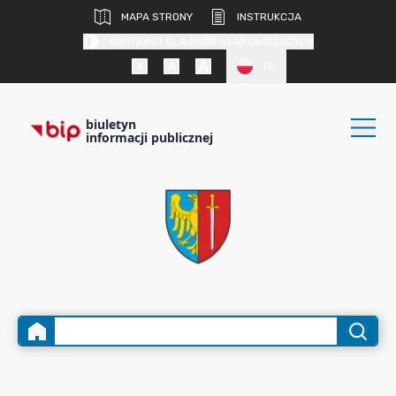
MAPA STRONY
INSTRUKCJA
KONTRAST DLA OSÓB SŁABOWIDZĄCYCH
PL
biuletyn
informacji publicznej