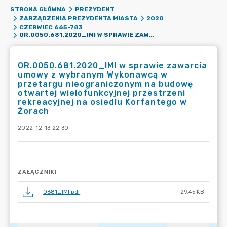
STRONA GŁÓWNA
PREZYDENT
ZARZĄDZENIA PREZYDENTA MIASTA
2020
CZERWIEC 665-783
OR.0050.681.2020_IMI W SPRAWIE ZAWARCIA UMOWY Z WYBRANYM WYKONAWCĄ W PRZETARGU NIEOGRANICZONYM NA BUDOWĘ OTWARTEJ WIELOFUNKCYJNEJ PRZESTRZENI REKREACYJNEJ NA OSIEDLU KORFANTEGO W ŻORACH
OR.0050.681.2020_IMI w sprawie zawarcia
umowy z wybranym Wykonawcą w
przetargu nieograniczonym na budowę
otwartej wielofunkcyjnej przestrzeni
rekreacyjnej na osiedlu Korfantego w
Żorach
2022-12-13 22:30
ZAŁĄCZNIKI
0681_IMI.pdf
29.45 KB