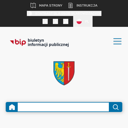
MAPA STRONY
INSTRUKCJA
KONTRAST DLA OSÓB SŁABOWIDZĄCYCH
PL
biuletyn
informacji publicznej