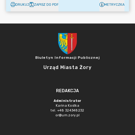
DRUKUJ
ZAPISZ DO PDF
METRYCZKA
Biuletyn Informacji Publicznej
Urząd Miasta Żory
REDAKCJA
Administrator
Karina Kostka
tel. +48 324348232
or@um.zory.pl