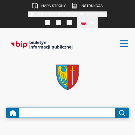
MAPA STRONY
INSTRUKCJA
KONTRAST DLA OSÓB SŁABOWIDZĄCYCH
PL
biuletyn
informacji publicznej