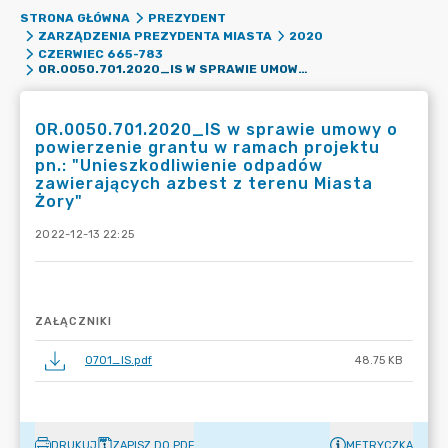
STRONA GŁÓWNA
PREZYDENT
ZARZĄDZENIA PREZYDENTA MIASTA
2020
CZERWIEC 665-783
OR.0050.701.2020_IS W SPRAWIE UMOWY O POWIERZENIE GRANTU W RAMACH PROJEKTU PN.: "UNIESZKODLIWIENIE ODPADÓW ZAWIERAJĄCYCH AZBEST Z TERENU MIASTA ŻORY"
OR.0050.701.2020_IS w sprawie umowy o
powierzenie grantu w ramach projektu
pn.: "Unieszkodliwienie odpadów
zawierających azbest z terenu Miasta
Żory"
2022-12-13 22:25
ZAŁĄCZNIKI
0701_IS.pdf
48.75 KB
DRUKUJ
ZAPISZ DO PDF
METRYCZKA