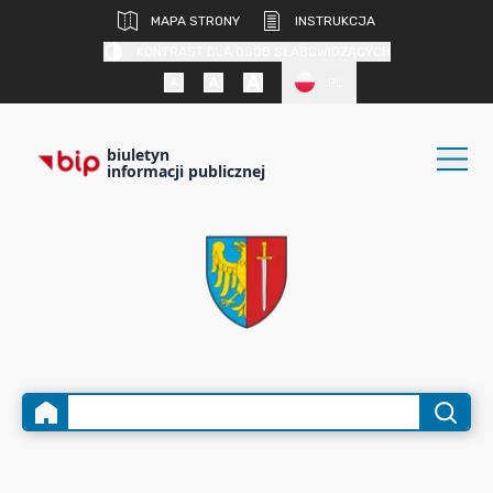
MAPA STRONY
INSTRUKCJA
KONTRAST DLA OSÓB SŁABOWIDZĄCYCH
PL
biuletyn
informacji publicznej