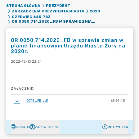
STRONA GŁÓWNA
PREZYDENT
ZARZĄDZENIA PREZYDENTA MIASTA
2020
CZERWIEC 665-783
OR.0050.714.2020_FB W SPRAWIE ZMIAN W PLANIE FINANSOWYM URZĘDU MIASTA ŻORY NA 2020R.
OR.0050.714.2020_FB w sprawie zmian w
planie finansowym Urzędu Miasta Żory na
2020r.
2022-12-13 22:24
ZAŁĄCZNIKI
0714_FB.pdf
65.54 KB
DRUKUJ
ZAPISZ DO PDF
METRYCZKA