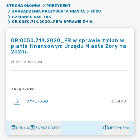
STRONA GŁÓWNA
PREZYDENT
ZARZĄDZENIA PREZYDENTA MIASTA
2020
CZERWIEC 665-783
OR.0050.714.2020_FB W SPRAWIE ZMIAN W PLANIE FINANSOWYM URZĘDU MIASTA ŻORY NA 2020R.
OR.0050.714.2020_FB w sprawie zmian w
planie finansowym Urzędu Miasta Żory na
2020r.
2022-12-13 22:24
ZAŁĄCZNIKI
0714_FB.pdf
65.54 KB
DRUKUJ
ZAPISZ DO PDF
METRYCZKA