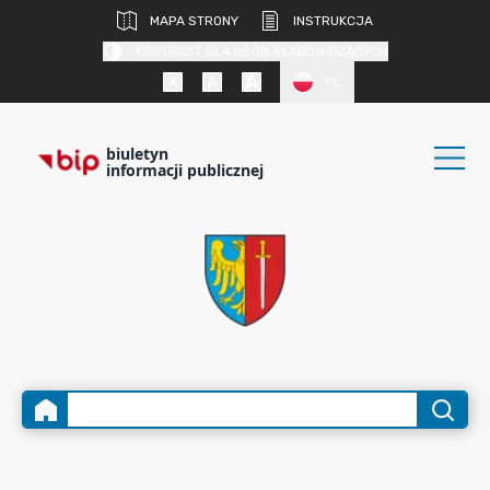
MAPA STRONY
INSTRUKCJA
KONTRAST DLA OSÓB SŁABOWIDZĄCYCH
PL
biuletyn
informacji publicznej