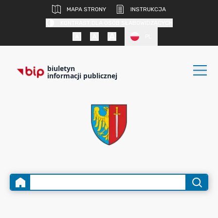
MAPA STRONY
INSTRUKCJA
KONTRAST DLA OSÓB SŁABOWIDZĄCYCH
PL
biuletyn
informacji publicznej