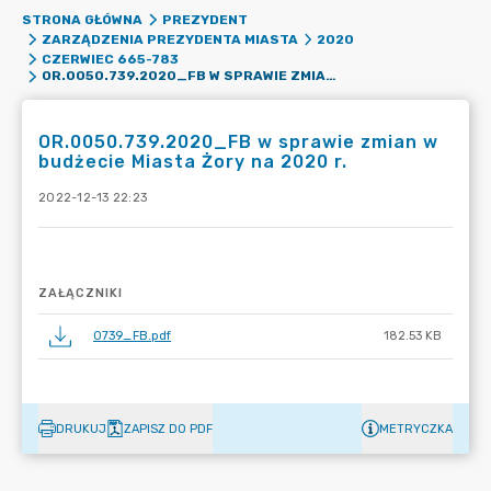
STRONA GŁÓWNA
PREZYDENT
ZARZĄDZENIA PREZYDENTA MIASTA
2020
CZERWIEC 665-783
OR.0050.739.2020_FB W SPRAWIE ZMIAN W BUDŻECIE MIASTA ŻORY NA 2020 R.
OR.0050.739.2020_FB w sprawie zmian w
budżecie Miasta Żory na 2020 r.
2022-12-13 22:23
ZAŁĄCZNIKI
0739_FB.pdf
182.53 KB
DRUKUJ
ZAPISZ DO PDF
METRYCZKA