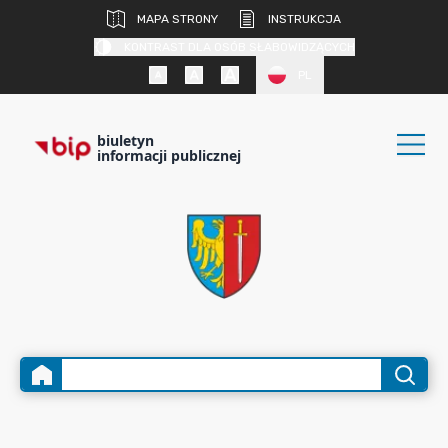
MAPA STRONY
INSTRUKCJA
KONTRAST DLA OSÓB SŁABOWIDZĄCYCH
PL
biuletyn
informacji publicznej