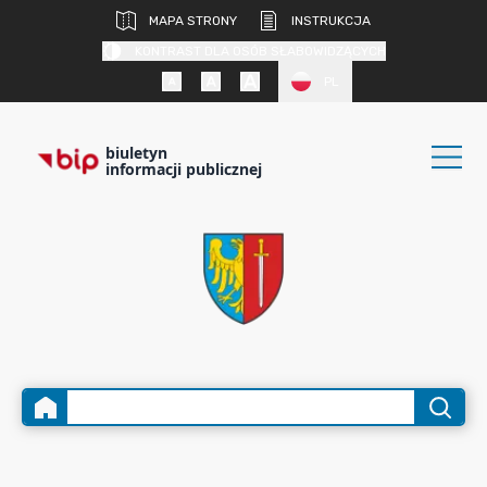
MAPA STRONY
INSTRUKCJA
KONTRAST DLA OSÓB SŁABOWIDZĄCYCH
PL
biuletyn
informacji publicznej