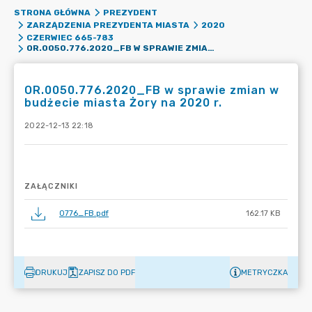
STRONA GŁÓWNA
PREZYDENT
ZARZĄDZENIA PREZYDENTA MIASTA
2020
CZERWIEC 665-783
OR.0050.776.2020_FB W SPRAWIE ZMIAN W BUDŻECIE MIASTA ŻORY NA 2020 R.
OR.0050.776.2020_FB w sprawie zmian w
budżecie miasta Żory na 2020 r.
2022-12-13 22:18
ZAŁĄCZNIKI
0776_FB.pdf
162.17 KB
DRUKUJ
ZAPISZ DO PDF
METRYCZKA