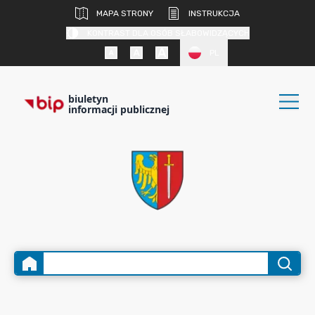
MAPA STRONY
INSTRUKCJA
KONTRAST DLA OSÓB SŁABOWIDZĄCYCH
PL
biuletyn
informacji publicznej