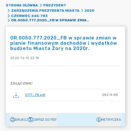
STRONA GŁÓWNA
PREZYDENT
ZARZĄDZENIA PREZYDENTA MIASTA
2020
CZERWIEC 665-783
OR.0050.777.2020_FB W SPRAWIE ZMIAN W PLANIE FINANSOWYM DOCHODÓW I WYDATKÓW BUDŻETU MIASTA ŻORY NA 2020R.
OR.0050.777.2020_FB w sprawie zmian w
planie finansowym dochodów i wydatków
budżetu Miasta Żory na 2020r.
2022-12-13 22:18
ZAŁĄCZNIKI
0777_FB.pdf
282.14 KB
DRUKUJ
ZAPISZ DO PDF
METRYCZKA