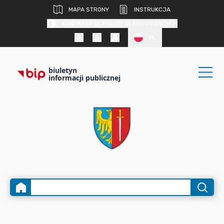
MAPA STRONY
INSTRUKCJA
KONTRAST DLA OSÓB SŁABOWIDZĄCYCH
PL
biuletyn
informacji publicznej