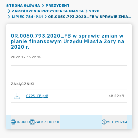
STRONA GŁÓWNA
PREZYDENT
ZARZĄDZENIA PREZYDENTA MIASTA
2020
OR.0050.793.2020_FB W SPRAWIE ZMIAN W PLANIE FINANSOWYM URZĘDU MIASTA ŻORY NA 2020 R.
LIPIEC 784-941
OR.0050.793.2020_FB w sprawie zmian w
planie finansowym Urzędu Miasta Żory na
2020 r.
2022-12-13 22:16
ZAŁĄCZNIKI
0793_FB.pdf
48.29 KB
DRUKUJ
ZAPISZ DO PDF
METRYCZKA