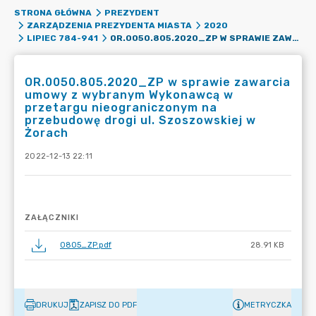
STRONA GŁÓWNA
PREZYDENT
ZARZĄDZENIA PREZYDENTA MIASTA
2020
OR.0050.805.2020_ZP W SPRAWIE ZAWARCIA UMOWY Z WYBRANYM WYKONAWCĄ W PRZETARGU NIEOGRANICZONYM NA PRZEBUDOWĘ DROGI UL. SZOSZOWSKIEJ W ŻORACH
LIPIEC 784-941
OR.0050.805.2020_ZP w sprawie zawarcia
umowy z wybranym Wykonawcą w
przetargu nieograniczonym na
przebudowę drogi ul. Szoszowskiej w
Żorach
2022-12-13 22:11
ZAŁĄCZNIKI
0805_ZP.pdf
28.91 KB
DRUKUJ
ZAPISZ DO PDF
METRYCZKA