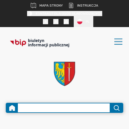
MAPA STRONY
INSTRUKCJA
KONTRAST DLA OSÓB SŁABOWIDZĄCYCH
PL
biuletyn
informacji publicznej