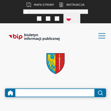
MAPA STRONY
INSTRUKCJA
KONTRAST DLA OSÓB SŁABOWIDZĄCYCH
PL
biuletyn
informacji publicznej