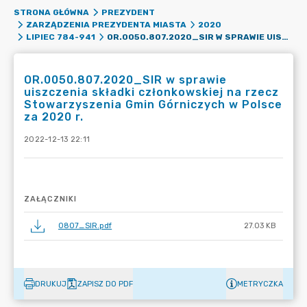
STRONA GŁÓWNA
PREZYDENT
ZARZĄDZENIA PREZYDENTA MIASTA
2020
OR.0050.807.2020_SIR W SPRAWIE UISZCZENIA SKŁADKI CZŁONKOWSKIEJ NA RZECZ STOWARZYSZENIA GMIN GÓRNICZYCH W POLSCE ZA 2020 R.
LIPIEC 784-941
OR.0050.807.2020_SIR w sprawie
uiszczenia składki członkowskiej na rzecz
Stowarzyszenia Gmin Górniczych w Polsce
za 2020 r.
2022-12-13 22:11
ZAŁĄCZNIKI
0807_SIR.pdf
27.03 KB
DRUKUJ
ZAPISZ DO PDF
METRYCZKA