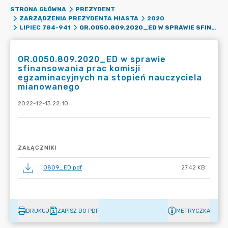
STRONA GŁÓWNA
PREZYDENT
ZARZĄDZENIA PREZYDENTA MIASTA
2020
OR.0050.809.2020_ED W SPRAWIE SFINANSOWANIA PRAC KOMISJI EGZAMINACYJNYCH NA STOPIEŃ NAUCZYCIELA MIANOWANEGO
LIPIEC 784-941
OR.0050.809.2020_ED w sprawie
sfinansowania prac komisji
egzaminacyjnych na stopień nauczyciela
mianowanego
2022-12-13 22:10
ZAŁĄCZNIKI
0809_ED.pdf
27.42 KB
DRUKUJ
ZAPISZ DO PDF
METRYCZKA