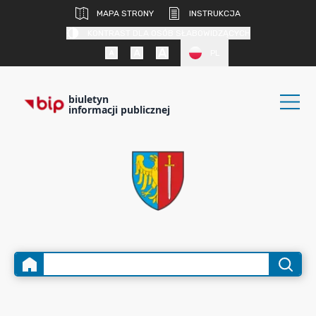
MAPA STRONY
INSTRUKCJA
KONTRAST DLA OSÓB SŁABOWIDZĄCYCH
PL
biuletyn
informacji publicznej