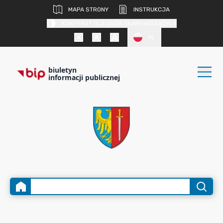
MAPA STRONY
INSTRUKCJA
KONTRAST DLA OSÓB SŁABOWIDZĄCYCH
PL
biuletyn
informacji publicznej