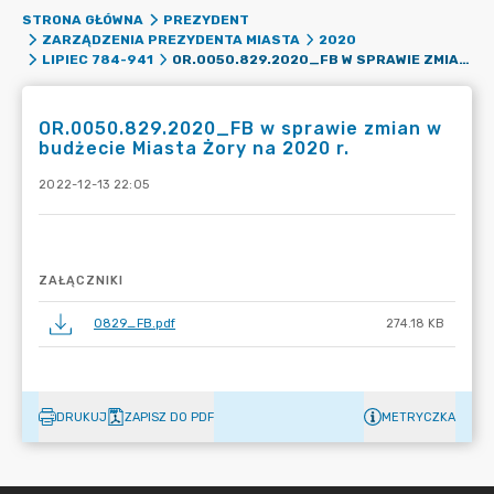
STRONA GŁÓWNA
PREZYDENT
ZARZĄDZENIA PREZYDENTA MIASTA
2020
OR.0050.829.2020_FB W SPRAWIE ZMIAN W BUDŻECIE MIASTA ŻORY NA 2020 R.
LIPIEC 784-941
OR.0050.829.2020_FB w sprawie zmian w
budżecie Miasta Żory na 2020 r.
2022-12-13 22:05
ZAŁĄCZNIKI
0829_FB.pdf
274.18 KB
DRUKUJ
ZAPISZ DO PDF
METRYCZKA