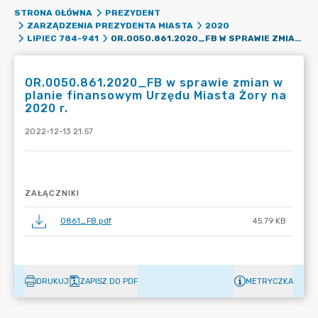
STRONA GŁÓWNA
PREZYDENT
ZARZĄDZENIA PREZYDENTA MIASTA
2020
OR.0050.861.2020_FB W SPRAWIE ZMIAN W PLANIE FINANSOWYM URZĘDU MIASTA ŻORY NA 2020 R.
LIPIEC 784-941
OR.0050.861.2020_FB w sprawie zmian w
planie finansowym Urzędu Miasta Żory na
2020 r.
2022-12-13 21:57
ZAŁĄCZNIKI
0861_FB.pdf
45.79 KB
DRUKUJ
ZAPISZ DO PDF
METRYCZKA