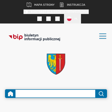
MAPA STRONY
INSTRUKCJA
KONTRAST DLA OSÓB SŁABOWIDZĄCYCH
PL
biuletyn
informacji publicznej