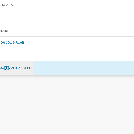
-13 21:52
NIKI
0868_SIR.pdf
UJ
ZAPISZ DO PDF