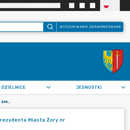
TRAST DLA OSÓB SŁABOWIDZĄCYCH
PL
WYSZUKIWANIE ZAAWANSOWANE
DZIELNICE
JEDNOSTKI
OR.0050.868.2020_SIR W SPRAWIE ZMIANY ZARZĄDZENIA PREZYDENTA MIASTA ŻORY NR OR.0050.717.2020 Z 16 CZERWCA 2020 R.
rezydenta Miasta Żory nr