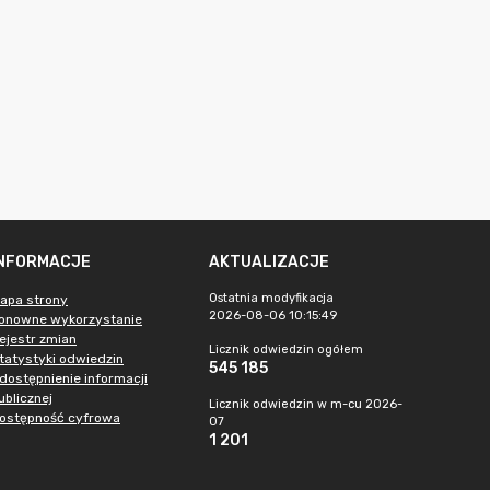
INFORMACJE
AKTUALIZACJE
Ostatnia modyfikacja
apa strony
2026-08-06 10:15:49
onowne wykorzystanie
ejestr zmian
Licznik odwiedzin ogółem
tatystyki odwiedzin
545 185
dostępnienie informacji
ublicznej
Licznik odwiedzin w m-cu 2026-
ostępność cyfrowa
07
1 201