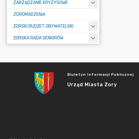
ZARZĄDZANIE KRYZYSOWE
ZGROMADZENIA
ŻORSKI BUDŻET OBYWATELSKI
ŻORSKA RADA SENIORÓW
Biuletyn Informacji Publicznej
Urząd Miasta Żory