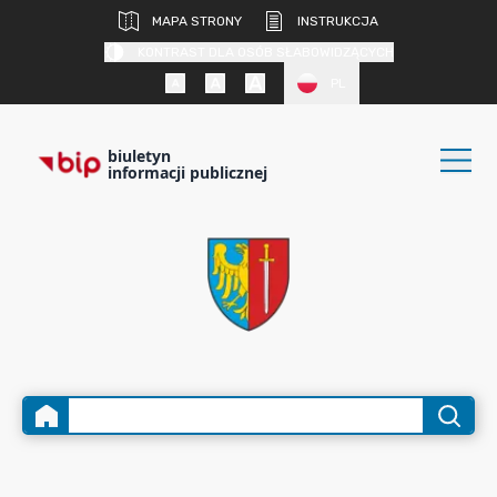
MAPA STRONY
INSTRUKCJA
KONTRAST DLA OSÓB SŁABOWIDZĄCYCH
PL
biuletyn
informacji publicznej