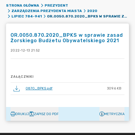
STRONA GŁÓWNA
PREZYDENT
ZARZĄDZENIA PREZYDENTA MIASTA
2020
OR.0050.870.2020_BPKS W SPRAWIE ZASAD ŻORSKIEGO BUDŻETU OBYWATELSKIEGO 2021
LIPIEC 784-941
OR.0050.870.2020_BPKS w sprawie zasad
Żorskiego Budżetu Obywatelskiego 2021
2022-12-13 21:52
ZAŁĄCZNIKI
0870_BPKS.pdf
309.6 KB
DRUKUJ
ZAPISZ DO PDF
METRYCZKA