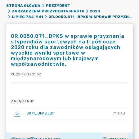
STRONA GŁÓWNA
PREZYDENT
ZARZĄDZENIA PREZYDENTA MIASTA
2020
OR.0050.871_BPKS W SPRAWIE PRZYZNANIA STYPENDIÓW SPORTOWYCH NA II PÓŁROCZE 2020 ROKU DLA ZAWODNIKÓW OSIĄGAJĄCYCH WYSOKIE WYNIKI SPORTOWE W MIĘDZYNARODOWYM LUB KRAJOWYM WSPÓŁZAWODNICTWIE.
LIPIEC 784-941
OR.0050.871_BPKS w sprawie przyznania
stypendiów sportowych na II półrocze
2020 roku dla zawodników osiągających
wysokie wyniki sportowe w
międzynarodowym lub krajowym
współzawodnictwie.
2022-12-13 21:52
ZAŁĄCZNIKI
0871_BPKS.pdf
71.6 KB