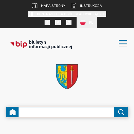
MAPA STRONY
INSTRUKCJA
KONTRAST DLA OSÓB SŁABOWIDZĄCYCH
PL
biuletyn
informacji publicznej