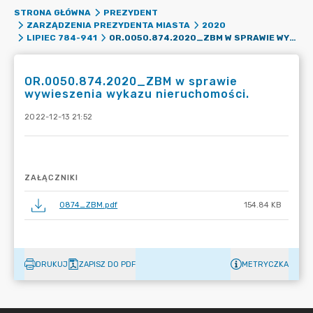
STRONA GŁÓWNA
PREZYDENT
ZARZĄDZENIA PREZYDENTA MIASTA
2020
OR.0050.874.2020_ZBM W SPRAWIE WYWIESZENIA WYKAZU NIERUCHOMOŚCI.
LIPIEC 784-941
OR.0050.874.2020_ZBM w sprawie
wywieszenia wykazu nieruchomości.
2022-12-13 21:52
ZAŁĄCZNIKI
0874_ZBM.pdf
154.84 KB
DRUKUJ
ZAPISZ DO PDF
METRYCZKA