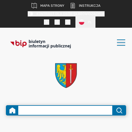
MAPA STRONY
INSTRUKCJA
KONTRAST DLA OSÓB SŁABOWIDZĄCYCH
PL
biuletyn
informacji publicznej