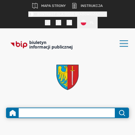
MAPA STRONY
INSTRUKCJA
KONTRAST DLA OSÓB SŁABOWIDZĄCYCH
PL
biuletyn
informacji publicznej