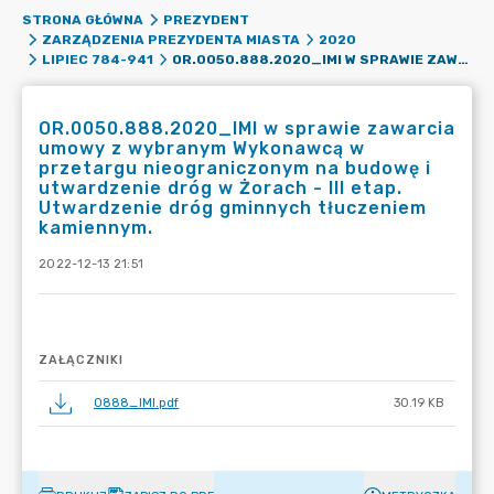
STRONA GŁÓWNA
PREZYDENT
ZARZĄDZENIA PREZYDENTA MIASTA
2020
OR.0050.888.2020_IMI W SPRAWIE ZAWARCIA UMOWY Z WYBRANYM WYKONAWCĄ W PRZETARGU NIEOGRANICZONYM NA BUDOWĘ I UTWARDZENIE DRÓG W ŻORACH - III ETAP. UTWARDZENIE DRÓG GMINNYCH TŁUCZENIEM KAMIENNYM.
LIPIEC 784-941
OR.0050.888.2020_IMI w sprawie zawarcia
umowy z wybranym Wykonawcą w
przetargu nieograniczonym na budowę i
utwardzenie dróg w Żorach - III etap.
Utwardzenie dróg gminnych tłuczeniem
kamiennym.
2022-12-13 21:51
ZAŁĄCZNIKI
0888_IMI.pdf
30.19 KB