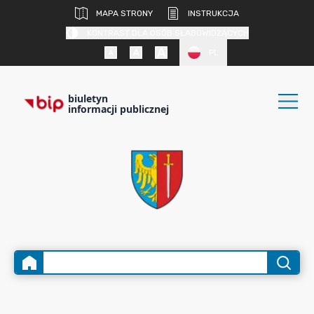
MAPA STRONY
INSTRUKCJA
KONTRAST DLA OSÓB SŁABOWIDZĄCYCH
PL
biuletyn
informacji publicznej