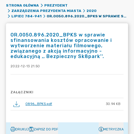
STRONA GŁÓWNA
PREZYDENT
ZARZĄDZENIA PREZYDENTA MIASTA
2020
OR.0050.896.2020_BPKS W SPRAWIE SFINANSOWANIA KOSZTÓW OPRACOWANIE I WYTWORZENIE MATERIAŁU FILMOWEGO, ZWIĄZANEGO Z AKCJĄ INFORMACYJNO - EDUKACYJNĄ ,, BEZPIECZNY SK8PARK''.
LIPIEC 784-941
OR.0050.896.2020_BPKS w sprawie
sfinansowania kosztów opracowanie i
wytworzenie materiału filmowego,
związanego z akcją informacyjno -
edukacyjną ,, Bezpieczny Sk8park''.
2022-12-13 21:50
ZAŁĄCZNIKI
0896_BPKS.pdf
30.94 KB
DRUKUJ
ZAPISZ DO PDF
METRYCZKA