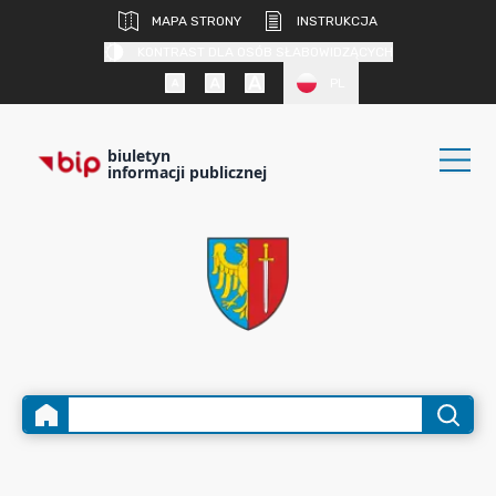
MAPA STRONY
INSTRUKCJA
KONTRAST DLA OSÓB SŁABOWIDZĄCYCH
PL
biuletyn
informacji publicznej