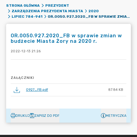
STRONA GŁÓWNA
PREZYDENT
ZARZĄDZENIA PREZYDENTA MIASTA
2020
OR.0050.927.2020_FB W SPRAWIE ZMIAN W BUDŻECIE MIASTA ŻORY NA 2020 R.
LIPIEC 784-941
OR.0050.927.2020_FB w sprawie zmian w
budżecie Miasta Żory na 2020 r.
2022-12-13 21:26
ZAŁĄCZNIKI
0927_FB.pdf
87.84 KB
DRUKUJ
ZAPISZ DO PDF
METRYCZKA