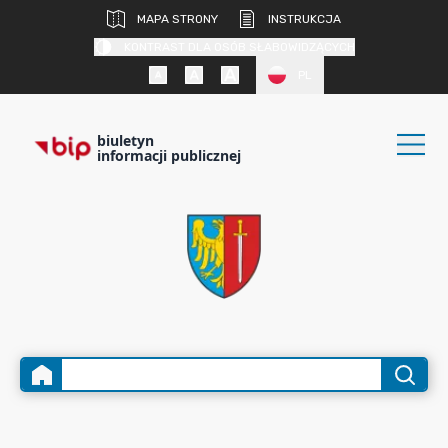
MAPA STRONY
INSTRUKCJA
KONTRAST DLA OSÓB SŁABOWIDZĄCYCH
PL
biuletyn
informacji publicznej