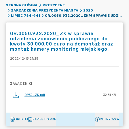
STRONA GŁÓWNA
PREZYDENT
ZARZĄDZENIA PREZYDENTA MIASTA
2020
OR.0050.932.2020_ZK W SPRAWIE UDZIELENIA ZAMÓWIENIA PUBLICZNEGO DO KWOTY 30.000,00 EURO NA DEMONTAŻ ORAZ MONTAŻ KAMERY MONITORING MIEJSKIEGO.
LIPIEC 784-941
OR.0050.932.2020_ZK w sprawie
udzielenia zamówienia publicznego do
kwoty 30.000,00 euro na demontaż oraz
montaż kamery monitoring miejskiego.
2022-12-13 21:25
ZAŁĄCZNIKI
0932_ZK.pdf
32.31 KB
DRUKUJ
ZAPISZ DO PDF
METRYCZKA