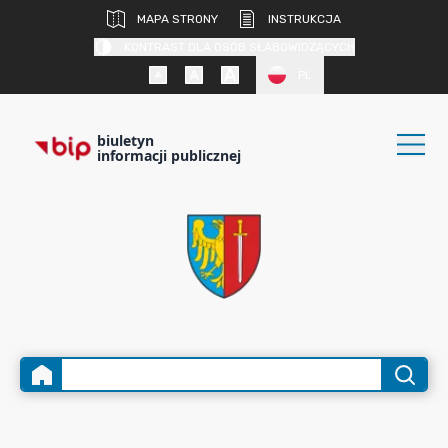
MAPA STRONY
INSTRUKCJA
KONTRAST DLA OSÓB SŁABOWIDZĄCYCH
PL
biuletyn
informacji publicznej