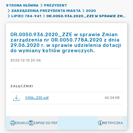
STRONA GŁÓWNA
PREZYDENT
ZARZĄDZENIA PREZYDENTA MIASTA
2020
OR.0050.936.2020_ZZE W SPRAWIE ZMIAN ZARZĄDZENIA NR OR.0050.778A.2020 Z DNIA 29.06.2020 R. W SPRAWIE UDZIELENIA DOTACJI DO WYMIANY KOTŁÓW GRZEWCZYCH.
LIPIEC 784-941
OR.0050.936.2020_ZZE w sprawie Zmian
zarządzenia nr OR.0050.778A.2020 z dnia
29.06.2020 r. w sprawie udzielenia dotacji
do wymiany kotłów grzewczych.
2022-12-13 20:06
ZAŁĄCZNIKI
0936_ZZE.pdf
42.04 KB
DRUKUJ
ZAPISZ DO PDF
METRYCZKA