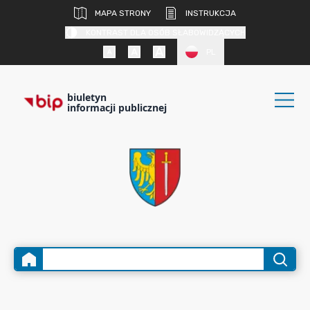
MAPA STRONY
INSTRUKCJA
KONTRAST DLA OSÓB SŁABOWIDZĄCYCH
PL
biuletyn
informacji publicznej