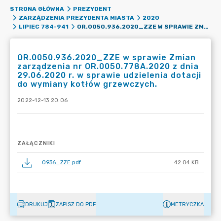
STRONA GŁÓWNA
PREZYDENT
ZARZĄDZENIA PREZYDENTA MIASTA
2020
OR.0050.936.2020_ZZE W SPRAWIE ZMIAN ZARZĄDZENIA NR OR.0050.778A.2020 Z DNIA 29.06.2020 R. W SPRAWIE UDZIELENIA DOTACJI DO WYMIANY KOTŁÓW GRZEWCZYCH.
LIPIEC 784-941
OR.0050.936.2020_ZZE w sprawie Zmian
zarządzenia nr OR.0050.778A.2020 z dnia
29.06.2020 r. w sprawie udzielenia dotacji
do wymiany kotłów grzewczych.
2022-12-13 20:06
ZAŁĄCZNIKI
0936_ZZE.pdf
42.04 KB
DRUKUJ
ZAPISZ DO PDF
METRYCZKA