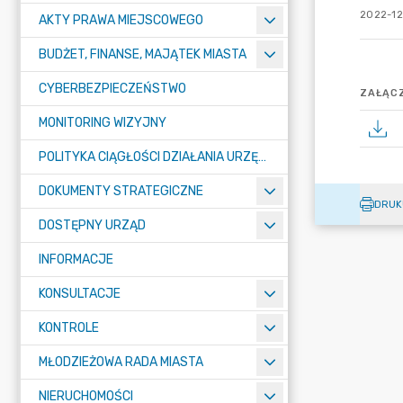
2022-12
AKTY PRAWA MIEJSCOWEGO
BUDŻET, FINANSE, MAJĄTEK MIASTA
CYBERBEZPIECZEŃSTWO
ZAŁĄCZ
MONITORING WIZYJNY
POLITYKA CIĄGŁOŚCI DZIAŁANIA URZĘDU MIASTA ŻORY
DOKUMENTY STRATEGICZNE
DRUK
DOSTĘPNY URZĄD
INFORMACJE
KONSULTACJE
KONTROLE
MŁODZIEŻOWA RADA MIASTA
NIERUCHOMOŚCI