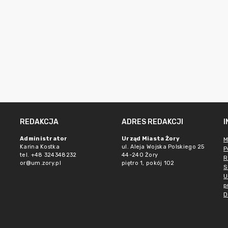
REDAKCJA
ADRES REDAKCJI
Administrator
Urząd Miasta Żory
M
Karina Kostka
ul. Aleja Wojska Polskiego 25
P
tel. +48 324348232
44-240 Żory
R
or@um.zory.pl
piętro 1, pokój 102
S
U
p
D