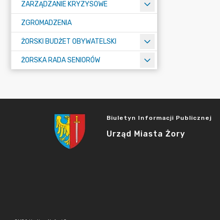
ZARZĄDZANIE KRYZYSOWE
ZGROMADZENIA
ŻORSKI BUDŻET OBYWATELSKI
ŻORSKA RADA SENIORÓW
Biuletyn Informacji Publicznej
Urząd Miasta Żory