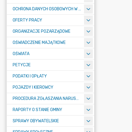
OCHRONA DANYCH OSOBOWYCH W URZĘDZIE MIASTA ŻORY - RODO
OFERTY PRACY
ORGANIZACJE POZARZĄDOWE
OŚWIADCZENIE MAJĄTKOWE
OŚWIATA
PETYCJE
PODATKI I OPŁATY
POJAZDY I KIEROWCY
PROCEDURA ZGŁASZANIA NARUSZEŃ PRAWA
RAPORTY O STANIE GMINY
SPRAWY OBYWATELSKIE