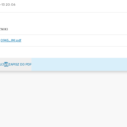
-13 20:06
NIKI
0945_IMI.pdf
UJ
ZAPISZ DO PDF