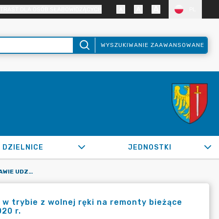
TRAST DLA OSÓB SŁABOWIDZĄCYCH
PL
WYSZUKIWANIE ZAAWANSOWANE
DZIELNICE
JEDNOSTKI
OR.0050.945.2020_IMI W SPRAWIE UDZIELENIE ZAMÓWIENIA W TRYBIE Z WOLNEJ RĘKI NA REMONTY BIEŻĄCE DRÓG, CHODNIKÓW, PARKINGÓW W GMINIE MIEJSKIEJ ŻORY W 2020 R.
w trybie z wolnej ręki na remonty bieżące
20 r.