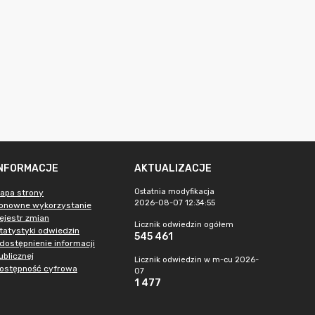
INFORMACJE
AKTUALIZACJE
Ostatnia modyfikacja
apa strony
2026-08-07 12:34:55
onowne wykorzystanie
ejestr zmian
Licznik odwiedzin ogółem
tatystyki odwiedzin
545 461
dostępnienie informacji
ublicznej
Licznik odwiedzin w m-cu 2026-
ostępność cyfrowa
07
1 477