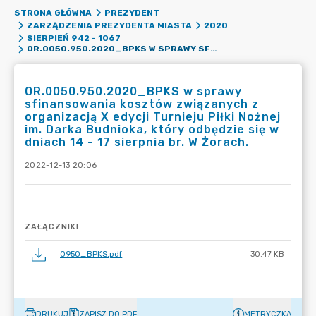
STRONA GŁÓWNA
PREZYDENT
ZARZĄDZENIA PREZYDENTA MIASTA
2020
SIERPIEŃ 942 - 1067
OR.0050.950.2020_BPKS W SPRAWY SFINANSOWANIA KOSZTÓW ZWIĄZANYCH Z ORGANIZACJĄ X EDYCJI TURNIEJU PIŁKI NOŻNEJ IM. DARKA BUDNIOKA, KTÓRY ODBĘDZIE SIĘ W DNIACH 14 - 17 SIERPNIA BR. W ŻORACH.
OR.0050.950.2020_BPKS w sprawy
sfinansowania kosztów związanych z
organizacją X edycji Turnieju Piłki Nożnej
im. Darka Budnioka, który odbędzie się w
dniach 14 - 17 sierpnia br. W Żorach.
2022-12-13 20:06
ZAŁĄCZNIKI
0950_BPKS.pdf
30.47 KB
DRUKUJ
ZAPISZ DO PDF
METRYCZKA