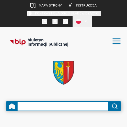
MAPA STRONY
INSTRUKCJA
KONTRAST DLA OSÓB SŁABOWIDZĄCYCH
PL
biuletyn
informacji publicznej