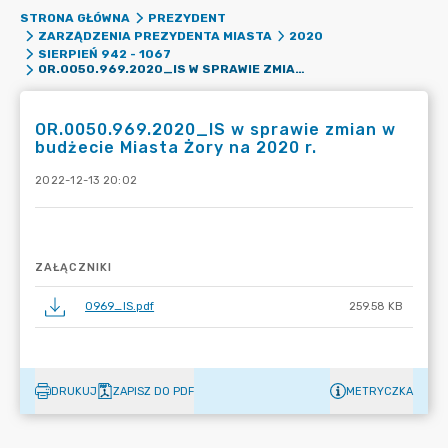
STRONA GŁÓWNA
PREZYDENT
ZARZĄDZENIA PREZYDENTA MIASTA
2020
SIERPIEŃ 942 - 1067
OR.0050.969.2020_IS W SPRAWIE ZMIAN W BUDŻECIE MIASTA ŻORY NA 2020 R.
OR.0050.969.2020_IS w sprawie zmian w
budżecie Miasta Żory na 2020 r.
2022-12-13 20:02
ZAŁĄCZNIKI
0969_IS.pdf
259.58 KB
DRUKUJ
ZAPISZ DO PDF
METRYCZKA