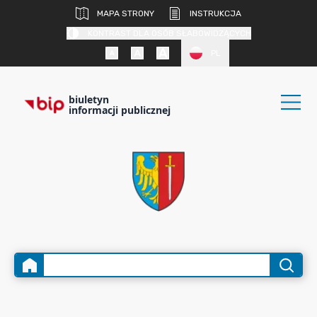
MAPA STRONY
INSTRUKCJA
KONTRAST DLA OSÓB SŁABOWIDZĄCYCH
PL
biuletyn
informacji publicznej