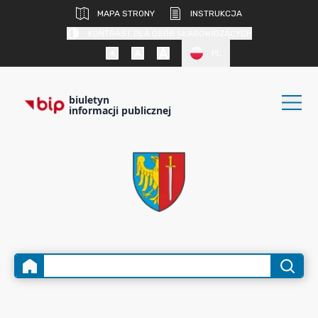
MAPA STRONY
INSTRUKCJA
KONTRAST DLA OSÓB SŁABOWIDZĄCYCH
PL
biuletyn
informacji publicznej