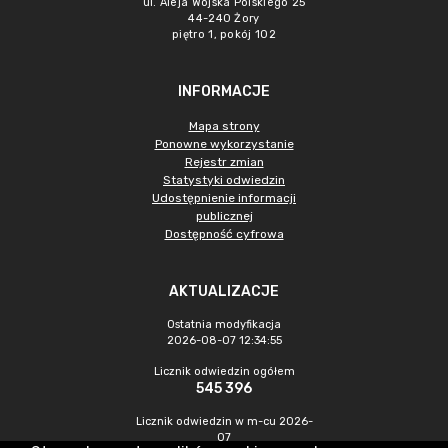
ul. Aleja Wojska Polskiego 25
44-240 Żory
piętro 1, pokój 102
INFORMACJE
Mapa strony
Ponowne wykorzystanie
Rejestr zmian
Statystyki odwiedzin
Udostępnienie informacji
publicznej
Dostępność cyfrowa
AKTUALIZACJE
Ostatnia modyfikacja
2026-08-07 12:34:55
Licznik odwiedzin ogółem
545 396
Licznik odwiedzin w m-cu 2026-
07