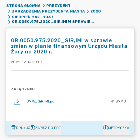
STRONA GŁÓWNA
PREZYDENT
ZARZĄDZENIA PREZYDENTA MIASTA
2020
SIERPIEŃ 942 - 1067
OR.0050.975.2020_SIR,IMI W SPRAWIE ZMIAN W PLANIE FINANSOWYM URZĘDU MIASTA ŻORY NA 2020 R.
OR.0050.975.2020_SiR,IMI w sprawie
zmian w planie finansowym Urzędu Miasta
Żory na 2020 r.
2022-12-13 20:01
ZAŁĄCZNIKI
0975_SiR,IMI.pdf
41.89 KB
DRUKUJ
ZAPISZ DO PDF
METRYCZKA