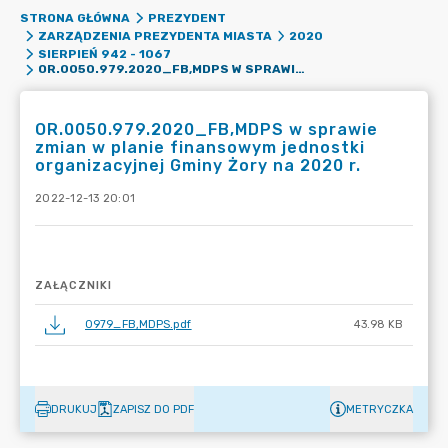
STRONA GŁÓWNA
PREZYDENT
ZARZĄDZENIA PREZYDENTA MIASTA
2020
SIERPIEŃ 942 - 1067
OR.0050.979.2020_FB,MDPS W SPRAWIE ZMIAN W PLANIE FINANSOWYM JEDNOSTKI ORGANIZACYJNEJ GMINY ŻORY NA 2020 R.
OR.0050.979.2020_FB,MDPS w sprawie
zmian w planie finansowym jednostki
organizacyjnej Gminy Żory na 2020 r.
2022-12-13 20:01
ZAŁĄCZNIKI
0979_FB,MDPS.pdf
43.98 KB
DRUKUJ
ZAPISZ DO PDF
METRYCZKA