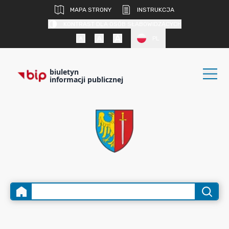
MAPA STRONY
INSTRUKCJA
KONTRAST DLA OSÓB SŁABOWIDZĄCYCH
PL
biuletyn
informacji publicznej