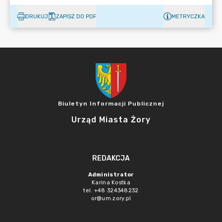
DRUKUJ
ZAPISZ DO PDF
METRYCZKA
Biuletyn Informacji Publicznej
Urząd Miasta Żory
REDAKCJA
Administrator
Karina Kostka
tel. +48 324348232
or@um.zory.pl