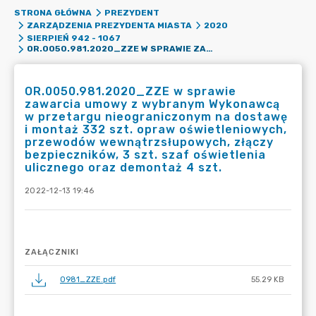
STRONA GŁÓWNA
PREZYDENT
ZARZĄDZENIA PREZYDENTA MIASTA
2020
SIERPIEŃ 942 - 1067
OR.0050.981.2020_ZZE W SPRAWIE ZAWARCIA UMOWY Z WYBRANYM WYKONAWCĄ W PRZETARGU NIEOGRANICZONYM NA DOSTAWĘ I MONTAŻ 332 SZT. OPRAW OŚWIETLENIOWYCH, PRZEWODÓW WEWNĄTRZSŁUPOWYCH, ZŁĄCZY BEZPIECZNIKÓW, 3 SZT. SZAF OŚWIETLENIA ULICZNEGO ORAZ DEMONTAŻ 4 SZT.
OR.0050.981.2020_ZZE w sprawie
zawarcia umowy z wybranym Wykonawcą
w przetargu nieograniczonym na dostawę
i montaż 332 szt. opraw oświetleniowych,
przewodów wewnątrzsłupowych, złączy
bezpieczników, 3 szt. szaf oświetlenia
ulicznego oraz demontaż 4 szt.
2022-12-13 19:46
ZAŁĄCZNIKI
0981_ZZE.pdf
55.29 KB