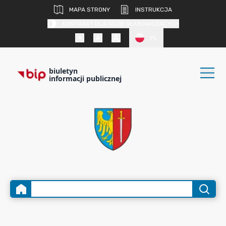
MAPA STRONY
INSTRUKCJA
KONTRAST DLA OSÓB SŁABOWIDZĄCYCH
PL
biuletyn
informacji publicznej