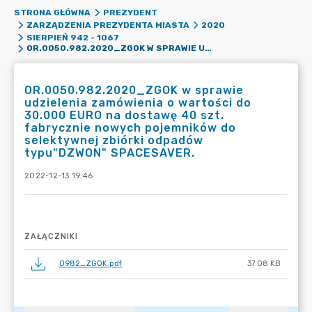
STRONA GŁÓWNA
PREZYDENT
ZARZĄDZENIA PREZYDENTA MIASTA
2020
SIERPIEŃ 942 - 1067
OR.0050.982.2020_ZGOK W SPRAWIE UDZIELENIA ZAMÓWIENIA O WARTOŚCI DO 30.000 EURO NA DOSTAWĘ 40 SZT. FABRYCZNIE NOWYCH POJEMNIKÓW DO SELEKTYWNEJ ZBIÓRKI ODPADÓW TYPU"DZWON" SPACESAVER.
OR.0050.982.2020_ZGOK w sprawie
udzielenia zamówienia o wartości do
30.000 EURO na dostawę 40 szt.
fabrycznie nowych pojemników do
selektywnej zbiórki odpadów
typu"DZWON" SPACESAVER.
2022-12-13 19:46
ZAŁĄCZNIKI
0982_ZGOK.pdf
37.08 KB