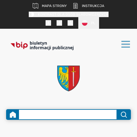
MAPA STRONY
INSTRUKCJA
KONTRAST DLA OSÓB SŁABOWIDZĄCYCH
PL
biuletyn
informacji publicznej