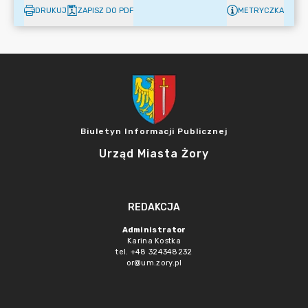
DRUKUJ
ZAPISZ DO PDF
METRYCZKA
Biuletyn Informacji Publicznej
Urząd Miasta Żory
REDAKCJA
Administrator
Karina Kostka
tel. +48 324348232
or@um.zory.pl