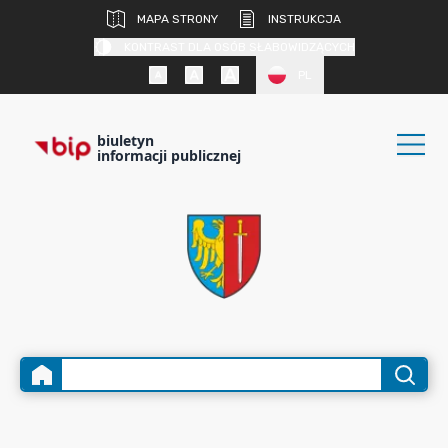
MAPA STRONY
INSTRUKCJA
KONTRAST DLA OSÓB SŁABOWIDZĄCYCH
PL
biuletyn
informacji publicznej