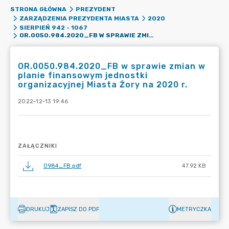
STRONA GŁÓWNA
PREZYDENT
ZARZĄDZENIA PREZYDENTA MIASTA
2020
SIERPIEŃ 942 - 1067
OR.0050.984.2020_FB W SPRAWIE ZMIAN W PLANIE FINANSOWYM JEDNOSTKI ORGANIZACYJNEJ MIASTA ŻORY NA 2020 R.
OR.0050.984.2020_FB w sprawie zmian w
planie finansowym jednostki
organizacyjnej Miasta Żory na 2020 r.
2022-12-13 19:46
ZAŁĄCZNIKI
0984_FB.pdf
47.92 KB
DRUKUJ
ZAPISZ DO PDF
METRYCZKA