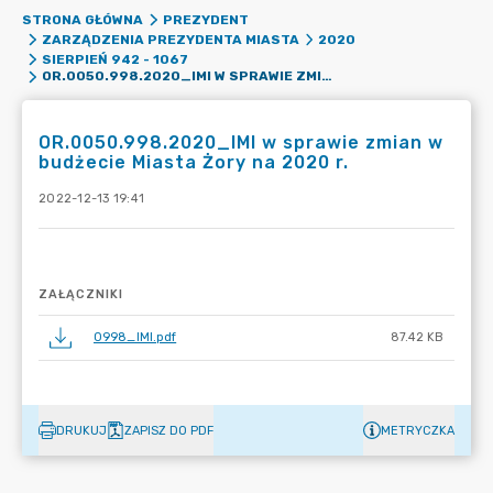
STRONA GŁÓWNA
PREZYDENT
ZARZĄDZENIA PREZYDENTA MIASTA
2020
SIERPIEŃ 942 - 1067
OR.0050.998.2020_IMI W SPRAWIE ZMIAN W BUDŻECIE MIASTA ŻORY NA 2020 R.
OR.0050.998.2020_IMI w sprawie zmian w
budżecie Miasta Żory na 2020 r.
2022-12-13 19:41
ZAŁĄCZNIKI
0998_IMI.pdf
87.42 KB
DRUKUJ
ZAPISZ DO PDF
METRYCZKA