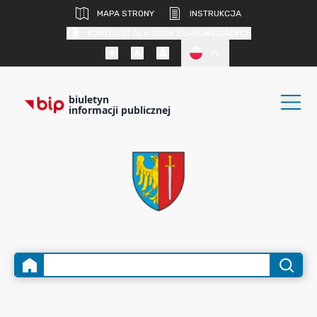
MAPA STRONY
INSTRUKCJA
KONTRAST DLA OSÓB SŁABOWIDZĄCYCH
PL
biuletyn
informacji publicznej